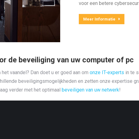
voor een betere cybersecurit
Meer Informatie
or de beveiliging van uw computer of pc
n het vaandel? Dan doet u er goed aan om
onze IT-experts
in te 
hillende beveiligingsmogelijkheden en zetten onze expertise gra
graag verder met het optimaal
beveiligen van uw netwerk
!