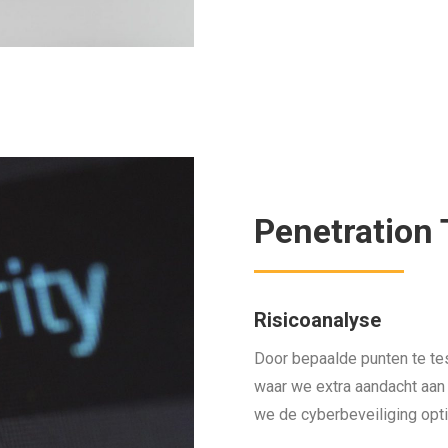
Penetration 
Risicoanalyse
Door bepaalde punten te te
waar we extra aandacht aan
we de cyberbeveiliging opt