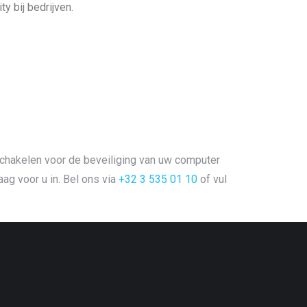
y bij bedrijven.
schakelen voor de beveiliging van uw computer
ag voor u in. Bel ons via
+32 3 535 01 10
of vul