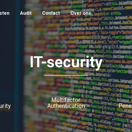
sten
Audit
Contact
Over ons
IT-security
Multifactor
rity
Authentication
Penet