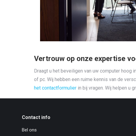
Vertrouw op onze expertise vo
Draagt u het beveiligen van uw computer hoog i
of pc. Wij hebben een ruime kennis van de versc
het contactformulier
in bij vragen. Wij helpen u 
Contact info
Bel ons