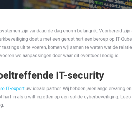
 systemen zijn vandaag de dag enorm belangrijk. Voorbereid zijn 
beveiliging doet u met een gerust hart een beroep op IT-Qube ui
r testings uit te voeren, komen wij samen te weten wat de relati
voeren we aanpassingen door waar dit eventueel nodig is.
oeltreffende IT-security
re IT-expert
uw ideale partner. Wij hebben jarenlange ervaring e
t hart in als u wilt inzetten op een solide cyberbeveiliging. Le
g.